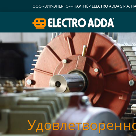
ООО «ВИК-ЭНЕРГО» - ПАРТНЁР ELECTRO ADDA S.P.A. Н
Electro Adda.
Удовлетворенно
Инвестируем се
Инновации для 
Наша специаль