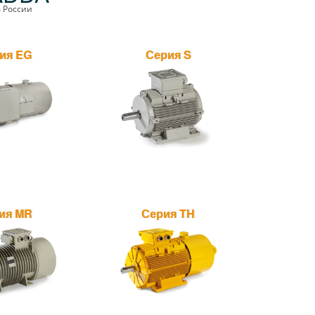
 России
ия EG
Серия S
ия MR
Серия TH