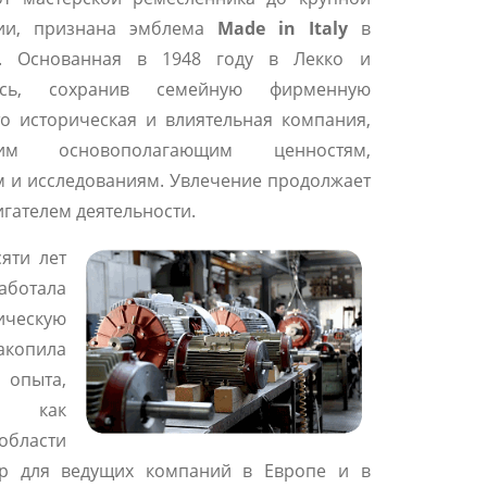
рии, признана эмблема
Made in Italy
в
в. Основанная в 1948 году в Лекко и
аясь, сохранив семейную фирменную
то историческая и влиятельная компания,
оим основополагающим ценностям,
 и исследованиям. Увлечение продолжает
гателем деятельности.
яти лет
ботала
ескую
опила
опыта,
ь как
области
тир для ведущих компаний в Европе и в