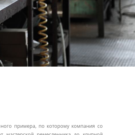
ичного примера, по которому компания со
от мастерской ремесленника до крупной