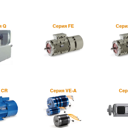
я Q
Серия FE
Сери
 CR
Серия VE-A
Сер