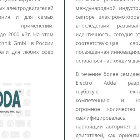
ых электродвигателей
международной индуст
ения и для самых
секторе электромоторо
х применений.
впоследствии развив
до 2000 кВт. На этом
идентичность, сегодня э
echnik GmbH в России
соответствующая св
тели для любих сфер
посвященная инновациям
оставаться настоящим дви
В течение более семидес
Electro Adda разра
глубокую технич
компетенцию и нак
огромное количество 
квалифицировалас
настоящий авторитет в 
двигателей, как ориен