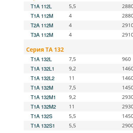
T1A 112L
5,5
288
T1A 112M
4
288
T2A 112M
4
291
T3A 112M
4
291
Серия TA 132
T1A 132L
7,5
960
T1A 132L1
9,2
146
T1A 132L2
11
146
T1A 132M
7,5
145
T1A 132M1
9,2
293
T1A 132M2
11
293
T1A 132S
5,5
145
T1A 132S1
5,5
290