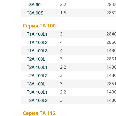
T3A 90L
2,2
284
T3A 90S
1,5
285
Серия TA 100
T1A 100L1
3
284
T1A 100L2
4
285
T1A 100L3
4
143
T2A 100L
3
285
T2A 100L1
2,2
143
T2A 100L2
3
143
T3A 100L
3
285
T3A 100L1
2,2
143
T3A 100L2
3
143
Серия TA 112