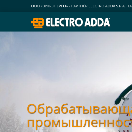
ООО «ВИК-ЭНЕРГО» - ПАРТНЁР ELECTRO ADDA S.P.A. 
И ТС
Общепромышл
Обрабатывающ
трёхфазные
промышленнос