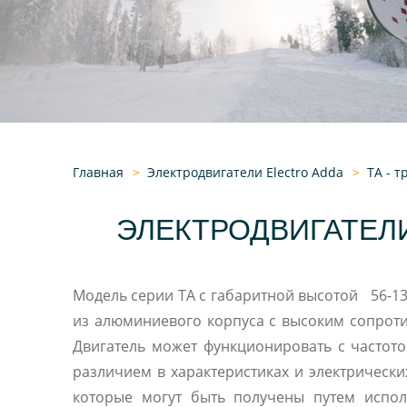
асинхронные
электродвигате
Главная
Электродвигатели Electro Adda
TA - 
ЭЛЕКТРОДВИГАТЕЛ
Модель серии TA c габаритной высотой 56-13
из алюминиевого корпуса с высоким сопрот
Двигатель может функционировать с частото
различием в характеристиках и электрически
которые могут быть получены путем испол