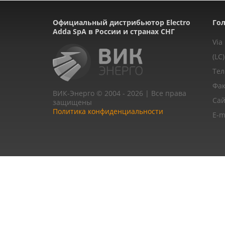
Официальный дистрибьютор Electro
Гол
Adda SpA в России и странах СНГ
Via
(LC)
Тел
Фак
ВИК-Энерго © 2004 - 2026 | Все права
Сай
защищены
Политика конфиденциальности
E-m