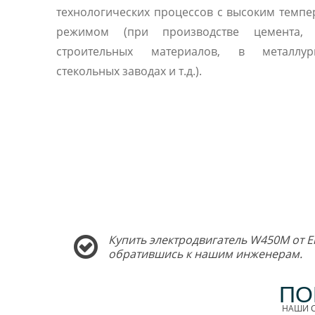
технологических процессов с высоким темп
режимом (при производстве цемента, 
строительных материалов, в металлу
стекольных заводах и т.д.).
Купить электродвигатель W450M от E
обратившись к нашим инженерам.
ПО
НАШИ С