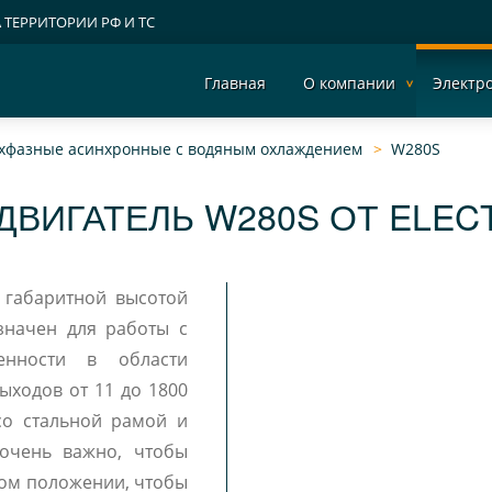
А ТЕРРИТОРИИ РФ И ТС
Главная
О компании
Электр
ехфазные асинхронные с водяным охлаждением
W280S
ДВИГАТЕЛЬ W280S ОТ ELEC
значен для работы с
енности в области
ыходов от 11 до 1800
 очень важно, чтобы
ном положении, чтобы