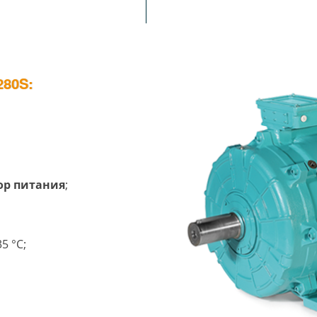
80S:
тор питания
;
5 °C;