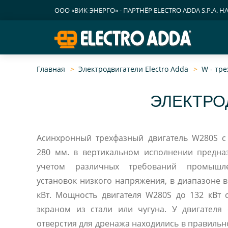
ООО «ВИК-ЭНЕРГО» - ПАРТНЁР ELECTRO ADDA S.P.A. Н
Главная
Электродвигатели Electro Adda
W - тр
ЭЛЕКТРО
Асинхронный трехфазный двигатель W280S с габаритной высотой
280 мм. в вертикальном исполнении предна
учетом различных требований промышл
установок низкого напряжения, в диапазоне в
кВт. Мощность двигателя W280S до 132 кВт со стальной рамой и
экраном из стали или чугуна. У двигателя
отверстия для дренажа находились в правиль