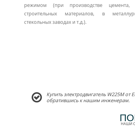
режимом (при производстве цемента, 
строительных материалов, в металлу
стекольных заводах и т.д.).
Купить электродвигатель W225M от E
обратившись к нашим инженерам.
ПО
НАШИ С