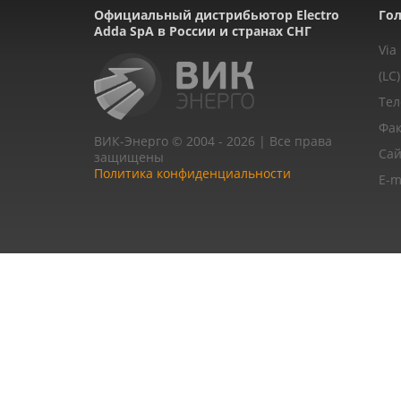
Официальный дистрибьютор Electro
Гол
Adda SpA в России и странах СНГ
Via
(LC)
Тел
Фак
ВИК-Энерго © 2004 - 2026 | Все права
Сай
защищены
Политика конфиденциальности
E-m