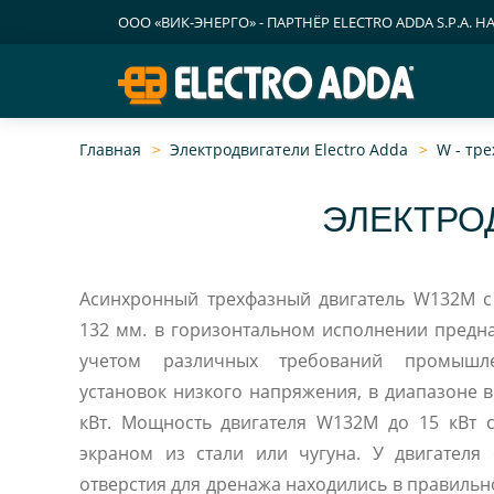
ООО «ВИК-ЭНЕРГО» - ПАРТНЁР ELECTRO ADDA S.P.A. Н
Главная
Электродвигатели Electro Adda
W - тр
ЭЛЕКТРО
Асинхронный трехфазный двигатель W132M с габаритной высотой
132 мм. в горизонтальном исполнении предн
учетом различных требований промышл
установок низкого напряжения, в диапазоне в
кВт. Мощность двигателя W132M до 15 кВт со стальной рамой и
экраном из стали или чугуна. У двигателя
отверстия для дренажа находились в правиль