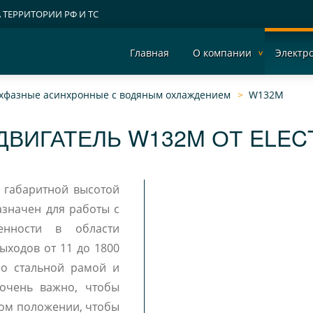
А ТЕРРИТОРИИ РФ И ТС
Главная
О компании
Электр
ехфазные асинхронные с водяным охлаждением
W132M
ДВИГАТЕЛЬ W132M ОТ ELEC
азначен для работы с
енности в области
ыходов от 11 до 1800
 очень важно, чтобы
ном положении, чтобы