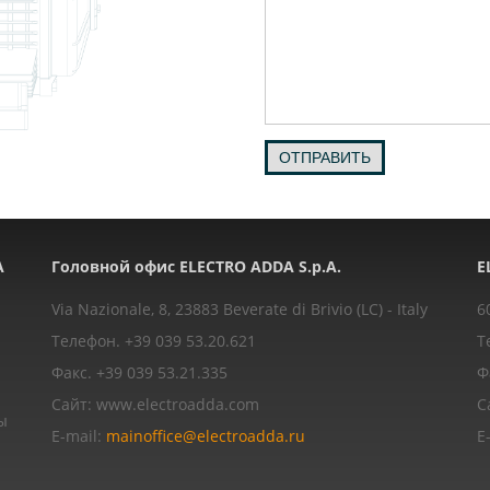
ОТПРАВИТЬ
A
Головной офис ELECTRO ADDA S.p.A.
E
Via Nazionale, 8, 23883 Beverate di Brivio (LC) - Italy
6
Телефон. +39 039 53.20.621
Т
Факс. +39 039 53.21.335
Ф
Сайт: www.electroadda.com
С
ы
E-mail:
mainoffice@electroadda.ru
E