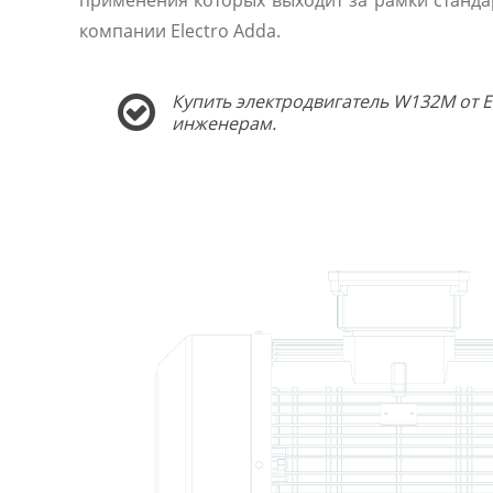
применения которых выходит за рамки станда
компании Electro Adda.
Купить электродвигатель W132M от E
инженерам.