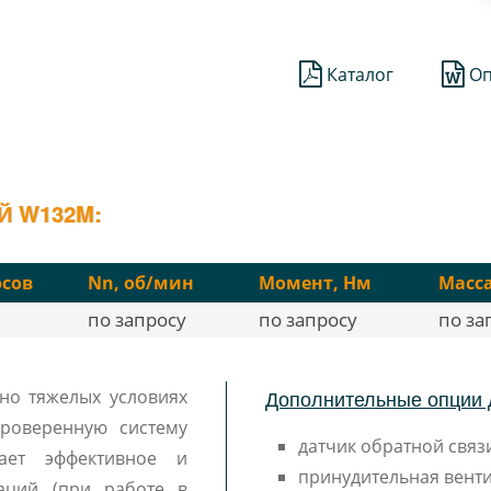
;
Каталог
Оп
Й W132M:
сов
Nn, об/мин
Момент, Нм
Масса
по запросу
по запросу
по за
Дополнительные опции 
но тяжелых условиях
роверенную систему
датчик обратной связи
вает эффективное и
принудительная венти
аций (при работе в