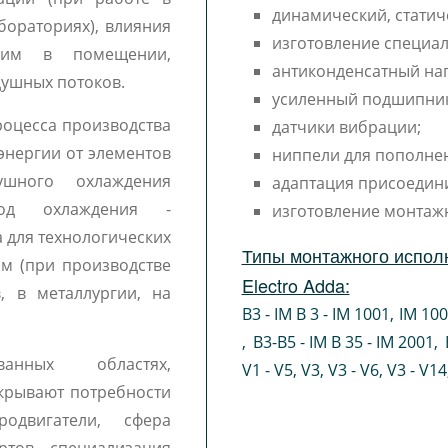
динамический, статич
бораториях), влияния
изготовление специал
ежим в помещении,
антиконденсатный наг
душных потоков.
усиленный подшипни
роцесса производства
датчики вибрации;
энергии от элементов
ниппели для пополне
ушного охлаждения
адаптация присоедин
тод охлаждения -
изготовление монтаж
 для технологических
Типы монтажного испол
м (при производстве
Electro Adda:
, в металлургии, на
B3 - IM B 3 - IM 1001
,
IM 10
,
B3-B5 - IM B 35 - IM 2001
,
ванных областях,
V1 - V5
,
V3
,
V3 - V6
,
V3 - V14
крывают потребности
одвигатели, сфера