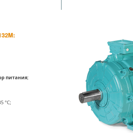
32M:
тор питания
;
5 °C;