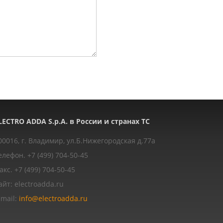
LECTRO ADDA S.p.A. в России и странах ТС
00016, г. Владимир, ул.Б.Нижегородская д.77a
елефон. +7 (499) 704-50-45
акс. +7 (499) 704-50-45
айт: electroadda.ru
-mail:
info@electroadda.ru