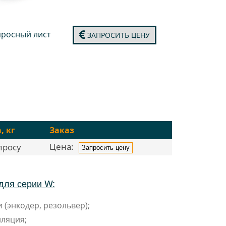
росный лист
ЗАПРОСИТЬ ЦЕНУ
, кг
Заказ
Цена:
просу
Запросить цену
для серии W:
 (энкодер, резольвер);
ляция;