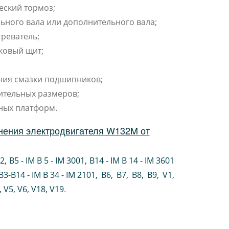
еский тормоз;
ьного вала или дополнительного вала;
реватель;
ковый щит;
ния смазки подшипников;
ительных размеров;
ных платформ.
нения электродвигателя W132M от
02
,
B5 - IM B 5 - IM 3001
,
B14 - IM B 14 - IM 3601
B3-B14 - IM B 34 - IM 2101
,
B6
,
B7
,
B8
,
B9
,
V1
,
V5
,
V6
,
V18
,
V19
.