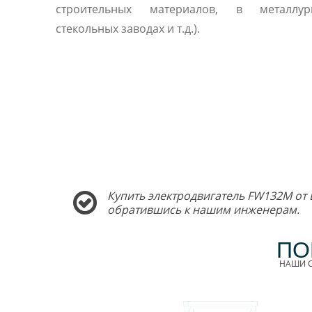
строительных материалов, в металлу
стекольных заводах и т.д.).
Купить электродвигатель FW132M от 
обратившись к нашим инженерам.
ПО
НАШИ С