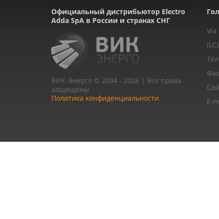
Официальный дистрибьютор Electro
Гол
Adda SpA в России и странах СНГ
Via
(LC)
Тел
Фак
ВИК-Энерго © 2004 - 2026 | Все права
Сай
защищены
Политика конфиденциальности
E-m