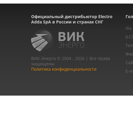
Официальный дистрибьютор Electro
Гол
Adda SpA в России и странах СНГ
Via
(LC)
Тел
Фак
ВИК-Энерго © 2004 - 2026 | Все права
Сай
защищены
Политика конфиденциальности
E-m