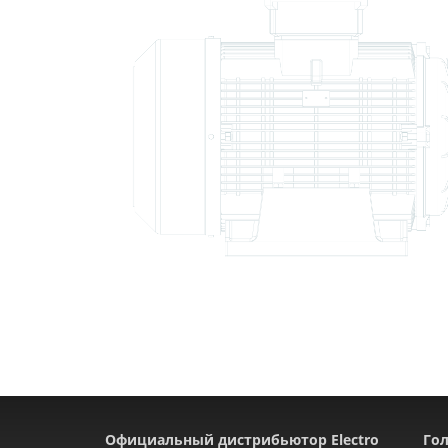
Официальный дистрибьютор Electro
Гол