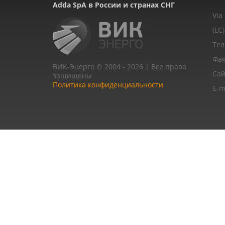
Adda SpA в России и странах СНГ
Via
(LC)
Тел
Фак
ВИК-Энерго © 2004 - 2026 | Все права
Сай
защищены
Политика конфиденциальности
E-m