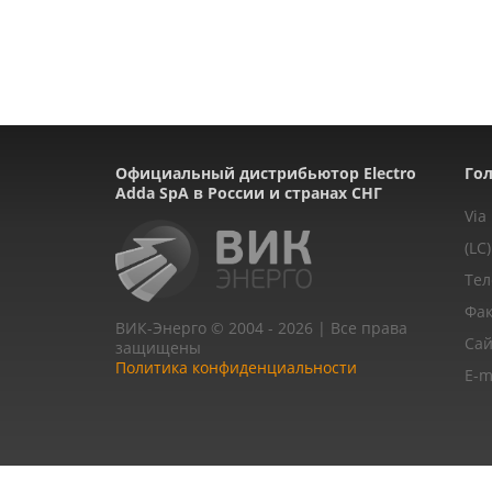
Официальный дистрибьютор Electro
Гол
Adda SpA в России и странах СНГ
Via
(LC)
Тел
Фак
ВИК-Энерго © 2004 - 2026 | Все права
Сай
защищены
Политика конфиденциальности
E-m