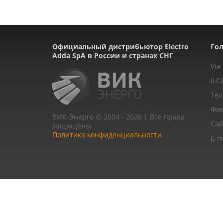
Официальный дистрибьютор Electro
Гол
Adda SpA в России и странах СНГ
Via
(LC)
Тел
Фак
ВИК-Энерго © 2004 - 2026 | Все права
Сай
защищены
Политика конфиденциальности
E-m