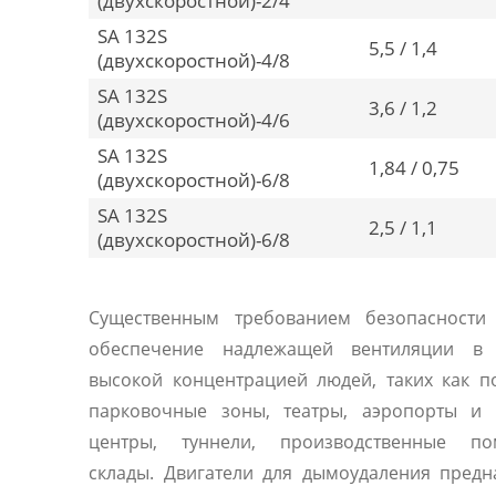
(двухскоростной)-2/4
SA 132S
5,5 / 1,4
(двухскоростной)-4/8
SA 132S
3,6 / 1,2
(двухскоростной)-4/6
SA 132S
1,84 / 0,75
(двухскоростной)-6/8
SA 132S
2,5 / 1,1
(двухскоростной)-6/8
Существенным требованием безопасности 
обеспечение надлежащей вентиляции в
высокой концентрацией людей, таких как 
парковочные зоны, театры, аэропорты и 
центры, туннели, производственные по
склады. Двигатели для дымоудаления пред