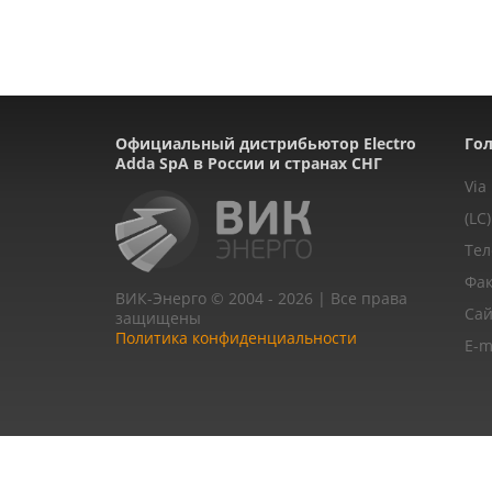
Официальный дистрибьютор Electro
Гол
Adda SpA в России и странах СНГ
Via
(LC)
Тел
Фак
ВИК-Энерго © 2004 - 2026 | Все права
Сай
защищены
Политика конфиденциальности
E-m