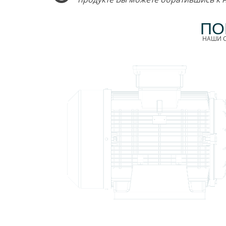
ПО
НАШИ С