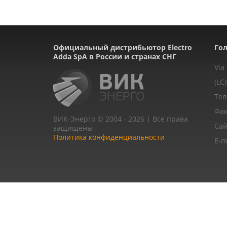
Официальный дистрибьютор Electro
Гол
Adda SpA в России и странах СНГ
Via
(LC)
Тел
Фак
ВИК-Энерго © 2004 - 2026 | Все права
Сай
защищены
Политика конфиденциальности
E-m