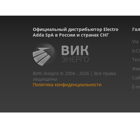
Официальный дистрибьютор Electro
Гол
Adda SpA в России и странах СНГ
Via
(LC)
Тел
Фак
ВИК-Энерго © 2004 - 2026 | Все права
Сай
защищены
Политика конфиденциальности
E-m