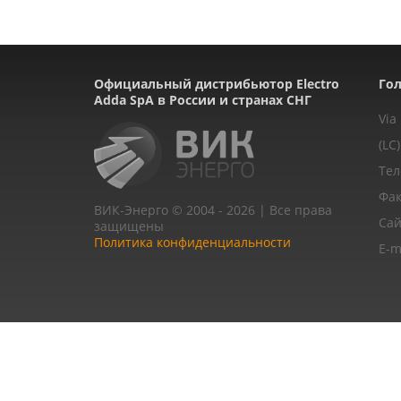
Официальный дистрибьютор Electro
Гол
Adda SpA в России и странах СНГ
Via
(LC)
Тел
Фак
ВИК-Энерго © 2004 - 2026 | Все права
Сай
защищены
Политика конфиденциальности
E-m