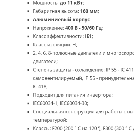
Мощность:
до 11 кВт
;
Габаритная высота:
160 мм
;
Алюминиевый корпус
Напряжение:
400 В - 50/60 Гц
;
Класс эффективности:
IE1
;
Класс изоляции: H;
2, 4, 6, 8-полюсные двигатели и многоско
двигатели;
Степень защиты - охлаждение: IP 55 - IC 411
самовентилируемый, IP 55 - принудительн
IC 418;
Подходит для питания инвертора;
IEC60034-1, IEC60034-30;
Специальная конструкция для работы с в
температурой;
Классы: F200 (200 ° C на 120 ‘), F300 (300 ° C 