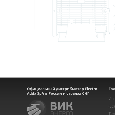
Официальный дистрибьютор Electro
Гол
Adda SpA в России и странах СНГ
Via
(LC)
Тел