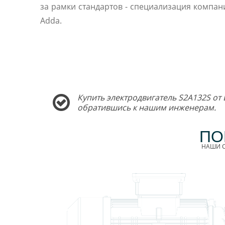
за рамки стандартов - специализация компани
Adda.
Купить электродвигатель S2A132S от
обратившись к нашим инженерам.
ПО
НАШИ С