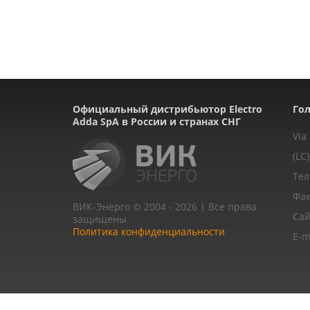
Официальный дистрибьютор Electro
Гол
Adda SpA в России и странах СНГ
Via
(LC)
Тел
Фак
ВИК-Энерго © 2004 - 2026 | Все права
Сай
защищены
Политика конфиденциальности
E-m