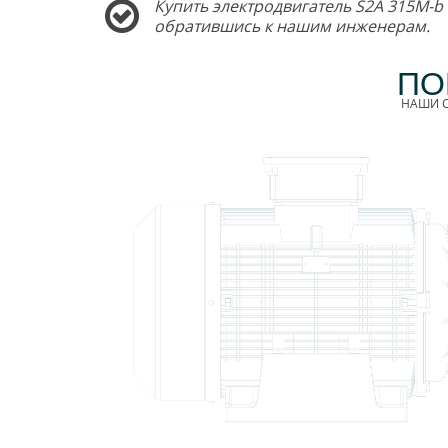
Купить электродвигатель S2A 315M-b 
обратившись к нашим инженерам.
ПО
НАШИ С