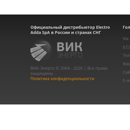
Официальный дистрибьютор Electro
Гол
Adda SpA в России и странах СНГ
Via
(LC)
Тел
Фак
ВИК-Энерго © 2004 - 2026 | Все права
Сай
защищены
Политика конфиденциальности
E-m