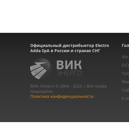
Официальный дистрибьютор Electro
Гол
Adda SpA в России и странах СНГ
Via
(LC)
Тел
Фак
ВИК-Энерго © 2004 - 2026 | Все права
Сай
защищены
Политика конфиденциальности
E-m