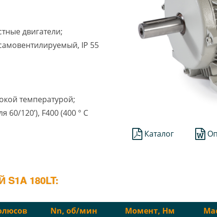
стные двигатели;
1 самовентилируемый, IP 55
окой температурой;
ля 60/120’), F400 (400 ° C
Каталог
Оп
S1A 180LT:
олюсов
Nn, об/мин
Момент, Нм
Мас