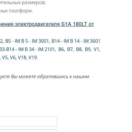
ительных размеров;
ных платформ.
ения электродвигателя S1A 180LT от
02
,
B5 - IM B 5 - IM 3001
,
B14 - IM B 14 - IM 3601
B3-B14 - IM B 34 - IM 2101
,
B6
,
B7
,
B8
,
B9
,
V1
,
V5
,
V6
,
V18
,
V19
.
одукте Вы можете обратившись к нашим