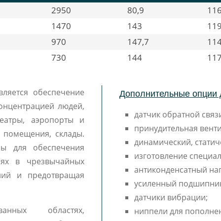
2950
80,9
11
1470
143
11
970
147,7
11
730
144
11
Дополнительные опции 
вляется обеспечение
онцентрацией людей,
датчик обратной связи
еатры, аэропорты и
принудительная венти
е помещения, склады.
динамический, статич
ны для обеспечения
изготовление специал
иях в чрезвычайных
антиконденсатный наг
аний и предотвращая
усиленный подшипни
датчики вибрации;
ванных областях,
ниппели для пополне