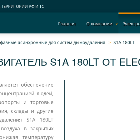
А ТЕРРИТОРИИ РФ И ТС
Главная
О компании
Электр
ехфазные асинхронные для систем дымоудаления
S1A 180LT
ИГАТЕЛЬ S1A 180LT ОТ EL
вляется обеспечение
онцентрацией людей,
эропорты и торговые
ия, склады и другие
удаления S1A 180LT
 воздуха в закрытых
онижая температуру