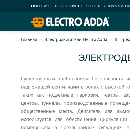
ООО «ВИК-ЭНЕРГО» - ПАРТНЁР ELECTRO ADDA S.P.A. Н
Главная
Электродвигатели Electro Adda
S - тр
ЭЛЕКТРОДВ
Существенным требованием безопасности я
надлежащей вентиляции в зонах с высокой к
таких как подземные парковки, театры, а
центры, туннели, производственные помещен
общественные места. Двигатель для дымо
используется для обеспечения циркуляции
помещениях в чрезвычайных ситуациях, п