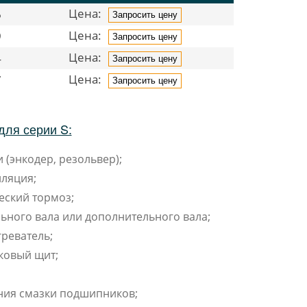
Цена:
6
Запросить цену
Цена:
9
Запросить цену
Цена:
4
Запросить цену
Цена:
7
Запросить цену
для серии S:
 (энкодер, резольвер);
ляция;
еский тормоз;
ьного вала или дополнительного вала;
реватель;
ковый щит;
ния смазки подшипников;