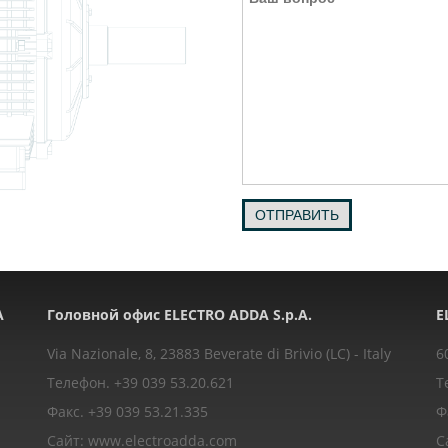
ОТПРАВИТЬ
A
Головной офис ELECTRO ADDA S.p.A.
E
Via Nazionale, 8, 23883 Beverate di Brivio (LC) - Italy
6
Телефон. +39 039 53.20.621
Т
Факс. +39 039 53.21.335
Ф
Сайт: www.electroadda.com
С