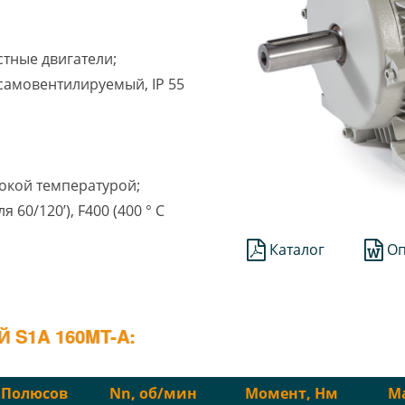
стные двигатели;
1 самовентилируемый, IP 55
окой температурой;
ля 60/120’), F400 (400 ° C
Каталог
Оп
S1A 160MT-A:
Полюсов
Nn, об/мин
Момент, Нм
Ма