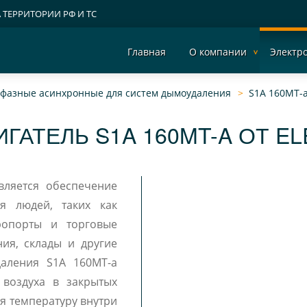
А ТЕРРИТОРИИ РФ И ТС
Главная
О компании
Электр
ехфазные асинхронные для систем дымоудаления
S1A 160MT-
ГАТЕЛЬ S1A 160MT-A ОТ E
вляется обеспечение
я людей, таких как
ропорты и торговые
ия, склады и другие
даления S1A 160MT-a
 воздуха в закрытых
я температуру внутри