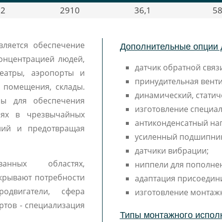
2
2910
36,1
5
Дополнительные опции 
вляется обеспечение
онцентрацией людей,
датчик обратной связи
еатры, аэропорты и
принудительная венти
е помещения, склады.
динамический, статич
ны для обеспечения
изготовление специал
иях в чрезвычайных
антиконденсатный наг
аний и предотвращая
усиленный подшипни
датчики вибрации;
ванных областях,
ниппели для пополне
крывают потребности
адаптация присоедин
одвигатели, сфера
изготовление монтаж
ртов - специализация
Типы монтажного испол