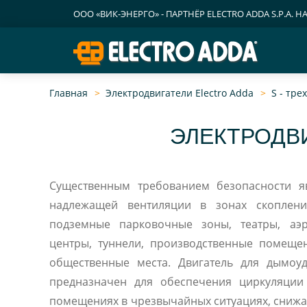
ООО «ВИК-ЭНЕРГО» - ПАРТНЁР ELECTRO ADDA S.P.A. Н
Главная
Электродвигатели Electro Adda
S - тр
ЭЛЕКТРОДВИ
Существенным требованием безопасности я
надлежащей вентиляции в зонах скоплени
подземные парковочные зоны, театры, аэ
центры, туннели, производственные помещен
общественные места. Двигатель для дымоу
предназначен для обеспечения циркуляции
помещениях в чрезвычайных ситуациях, снижа