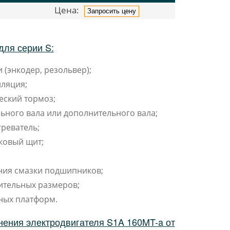
Цена:
8
Запросить цену
для серии S:
 (энкодер, резольвер);
ляция;
еский тормоз;
ьного вала или дополнительного вала;
реватель;
ковый щит;
ния смазки подшипников;
ительных размеров;
ных платформ.
нения электродвигателя S1A 160MT-a от