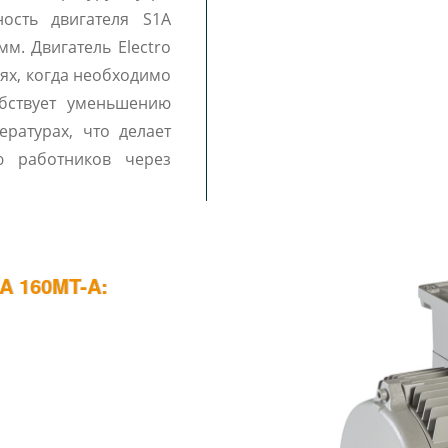
ость двигателя S1A
мм. Двигатель Electro
аях, когда необходимо
обствует уменьшению
ратурах, что делает
ю работников через
 160MT-A: