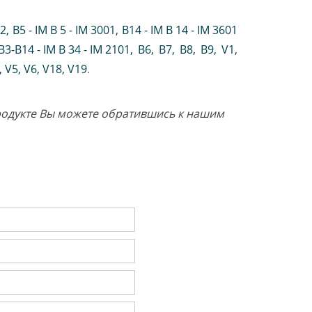
02
,
B5 - IM B 5 - IM 3001
,
B14 - IM B 14 - IM 3601
B3-B14 - IM B 34 - IM 2101
,
B6
,
B7
,
B8
,
B9
,
V1
,
V5
,
V6
,
V18
,
V19
.
продукте Вы можете обратившись к нашим