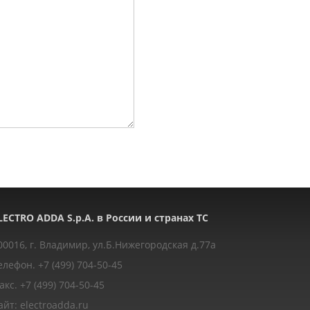
LECTRO ADDA S.p.A. в России и странах ТС
00016, г. Владимир, ул.Б.Нижегородская д.77a
елефон. +7 (499) 704-50-45
акс. +7 (499) 704-50-45
айт: electroadda.ru