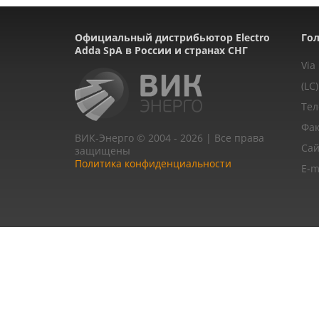
Официальный дистрибьютор Electro
Гол
Adda SpA в России и странах СНГ
Via
(LC)
Тел
Фак
ВИК-Энерго © 2004 - 2026 | Все права
Сай
защищены
Политика конфиденциальности
E-m