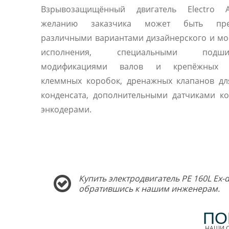
Взрывозащищённый двигатель Electro
желанию заказчика может быть пред
различными вариантами дизайнерского и м
исполнения, специальными подшип
модификациями валов и крепёжных ф
клеммных коробок, дренажных клапанов дл
конденсата, дополнительными датчиками к
энкодерами.
Купить электродвигатель PE 160L Ex-
обратившись к нашим инженерам.
ПО
НАШИ С