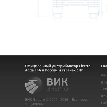
Официальный дистрибьютор Electro
Гол
Adda SpA в России и странах СНГ
Via
(LC)
Тел
Фак
ВИК-Энерго © 2004 - 2026 | Все права
Сай
защищены