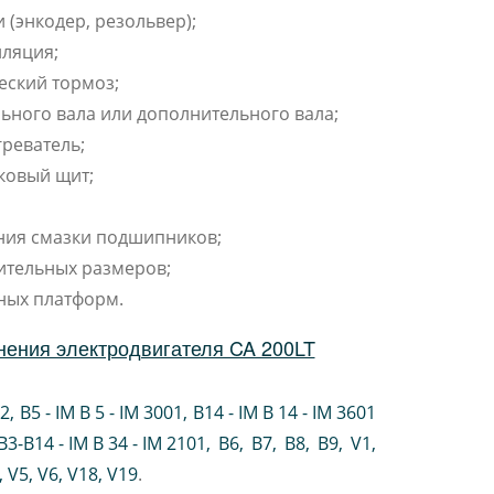
 (энкодер, резольвер);
ляция;
еский тормоз;
ьного вала или дополнительного вала;
реватель;
ковый щит;
ния смазки подшипников;
ительных размеров;
ных платформ.
нения электродвигателя CA 200LT
02
,
B5 - IM B 5 - IM 3001
,
B14 - IM B 14 - IM 3601
B3-B14 - IM B 34 - IM 2101
,
B6
,
B7
,
B8
,
B9
,
V1
,
V5
,
V6
,
V18
,
V19
.