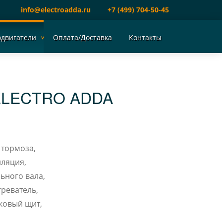
info@electroadda.ru
+7 (499) 704-50-45
одвигатели
Оплата/Доставка
Контакты
ELECTRO ADDA
 тормоза,
ляция,
ьного вала,
реватель,
ковый щит,