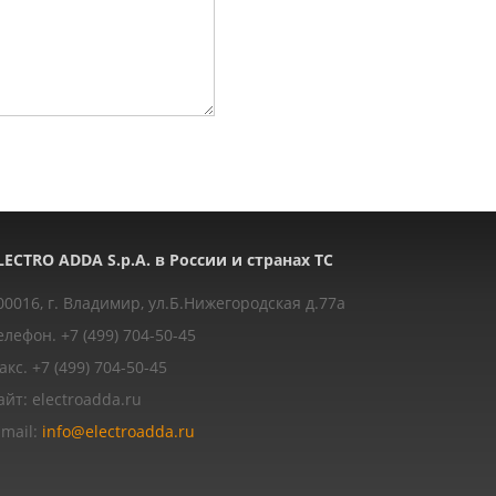
LECTRO ADDA S.p.A. в России и странах ТС
00016, г. Владимир, ул.Б.Нижегородская д.77a
елефон. +7 (499) 704-50-45
акс. +7 (499) 704-50-45
айт: electroadda.ru
-mail:
info@electroadda.ru