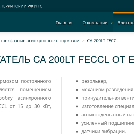
А ТЕРРИТОРИИ РФ И ТС
Главная
О компании
Электр
- трехфазные асинхронные c тормозом
CA 200LT FECCL
АТЕЛЬ CA 200LT FECCL ОТ 
ормозом постоянного
резольвер,
омещением
механизм разведения
принудительная венти
 кВт,
изготовление специал
антиконденсатный наг
усиленный подшипни
датчики вибрации,