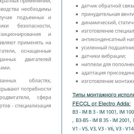
ократных применений,
датчик обратной связи
зводства необходимы
принудительная венти
лучае подъемных и
динамический, статич
ики безопасности,
изготовление специал
озиционирования и
антиконденсатный наг
тавляют применять на
усиленный подшипни
гатели, оснащенные
датчики вибрации;
анных двигателей
ниппели для пополне
рами.
адаптация присоедин
ванных областях,
изготовление монтаж
крывают потребности
Типы монтажного испол
одвигатели, сфера
FECCL от Electro Adda:
ртов - специализация
B3 - IM B 3 - IM 1001
,
IM 10
,
B3-B5 - IM B 35 - IM 2001
,
V1 - V5
,
V3
,
V3 - V6
,
V3 - V14