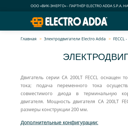
ООО «ВИК-ЭНЕРГО» - ПАРТНЁР ELECTRO ADDA S.P.A. Н
Главная
Электродвигатели Electro Adda
FECCL 
ЭЛЕКТРОДВИГ
Двигатель серии CA 200LT FECCL оснащен т
тока; подача переменного тока осуществляется п
совместимого диода в терминальную коробку асинхронного
двигателя. Мощность двигателя CA 200LT FECCL от 15 до 30
размеры конструкции 200 мм.
Дополнительные конфигурации: