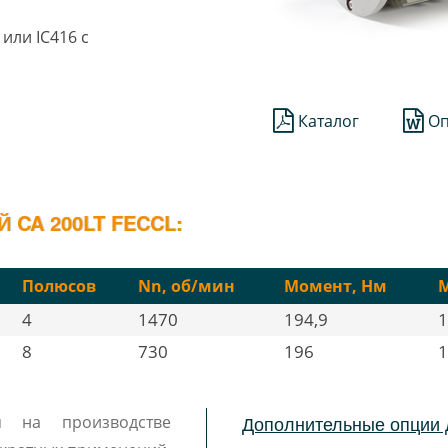
или IC416 с
Каталог
Оп
CA 200LT FECCL:
Полюсов
Nn, об/мин
Момент, Нм
М
4
1470
194,9
1
8
730
196
1
Дополнительные опции 
я на производстве