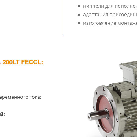
ниппели для пополне
адаптация присоедин
изготовление монтаж
200LT FECCL:
еременного тока;
ий
;