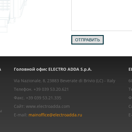
ОТПРАВИТЬ
A
Головной офис ELECTRO ADDA S.p.A.
E
Via Nazionale, 8, 23883 Beverate di Brivio (LC) - Italy
6
Телефон. +39 039 53.20.621
Т
Факс. +39 039 53.21.335
Ф
Сайт: www.electroadda.com
С
ы
E-mail:
mainoffice@electroadda.ru
E