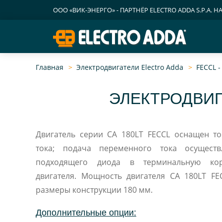
ООО «ВИК-ЭНЕРГО» - ПАРТНЁР ELECTRO ADDA S.P.A. Н
Главная
Электродвигатели Electro Adda
FECCL 
ЭЛЕКТРОДВИГ
Двигатель серии CA 180LT FECCL оснащен т
тока; подача переменного тока осуществляется п
подходящего диода в терминальную коробку асинхронного
двигателя. Мощность двигателя CA 180LT FECCL от 11 до 25
размеры конструкции 180 мм.
Дополнительные опции: