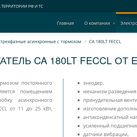
А ТЕРРИТОРИИ РФ И ТС
Главная
О компании
Электр
- трехфазные асинхронные c тормозом
CA 180LT FECCL
АТЕЛЬ CA 180LT FECCL ОТ 
ормозом постоянного
энкодер,
омещением
механизм разведения
принудительная венти
 кВт,
изготовление дополни
антиконденсатный наг
усиленный подшипни
датчики вибрации,