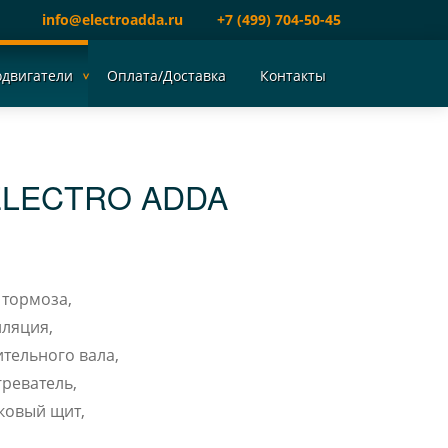
info@electroadda.ru
+7 (499) 704-50-45
одвигатели
Оплата/Доставка
Контакты
ELECTRO ADDA
 тормоза,
ляция,
тельного вала,
реватель,
ковый щит,