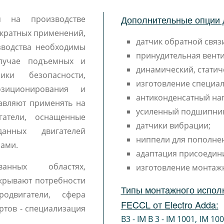
Дополнительные опции 
я на производстве
ократных применений,
датчик обратной связи
зводства необходимы
принудительная венти
лучае подъемных и
динамический, статич
ики безопасности,
изготовление специал
озиционирования и
антиконденсатный наг
тавляют применять на
усиленный подшипни
гатели, оснащенные
датчики вибрации;
анных двигателей
ниппели для пополне
рами.
адаптация присоедин
ванных областях,
изготовление монтаж
крывают потребности
Типы монтажного испол
одвигатели, сфера
FECCL от Electro Adda:
ртов - специализация
B3 - IM B 3 - IM 1001
,
IM 10