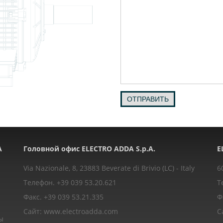
ОТПРАВИТЬ
A
Головной офис ELECTRO ADDA S.p.A.
E
Via Nazionale, 8, 23883 Beverate di Brivio (LC) - Italy
6
Телефон. +39 039 53.20.621
Т
Факс. +39 039 53.21.335
Ф
Сайт: www.electroadda.com
С
ы