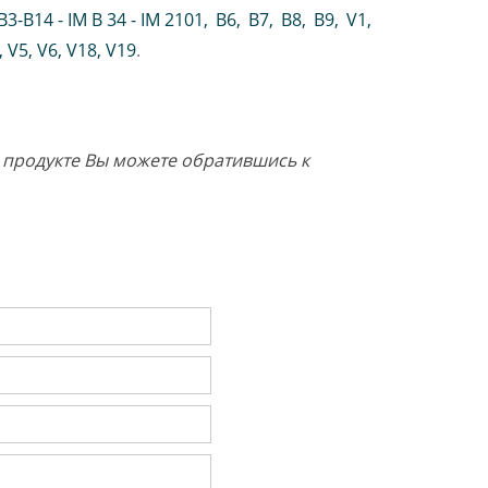
B3-B14 - IM B 34 - IM 2101
,
B6
,
B7
,
B8
,
B9
,
V1
,
V5
,
V6
,
V18
,
V19
.
о продукте Вы можете обратившись к