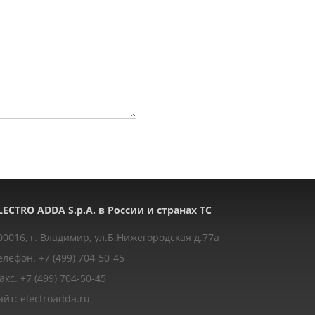
LECTRO ADDA S.p.A. в России и странах ТС
00016, г. Владимир, ул.Б.Нижегородская д.77a
елефон. +7 (499) 704-50-45
акс. +7 (499) 704-50-45
айт: electroadda.ru