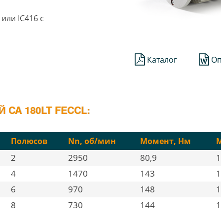
или IC416 с
Каталог
Оп
CA 180LT FECCL:
Полюсов
Nn, об/мин
Момент, Нм
М
2
2950
80,9
1
4
1470
143
1
6
970
148
1
8
730
144
1