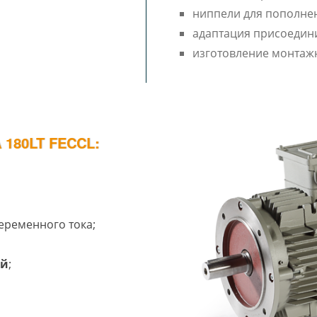
ниппели для пополне
адаптация присоедин
изготовление монтаж
180LT FECCL:
еременного тока;
ий
;