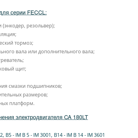
для серии FECCL:
 (энкодер, резольвер);
ляция;
еский тормоз;
ьного вала или дополнительного вала;
реватель;
ковый щит;
ния смазки подшипников;
ительных размеров;
ных платформ.
нения электродвигателя CA 180LT
02
,
B5 - IM B 5 - IM 3001
,
B14 - IM B 14 - IM 3601