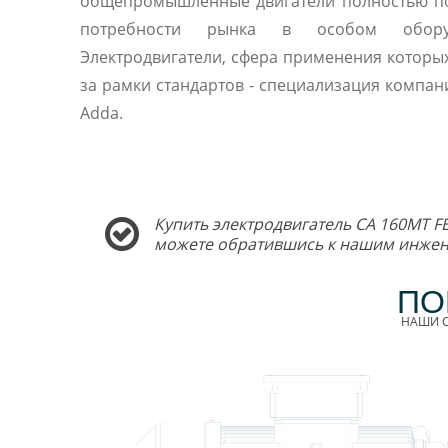
общепромышленные двигатели полностью п
потребности рынка в особом оборуд
Электродвигатели, сфера применения которы
за рамки стандартов - специализация компани
Adda.
Купить электродвигатель CA 160MT FE
можете обратившись к нашим инжен
ПО
НАШИ С