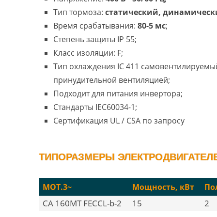
Тип тормоза:
статический, динамическ
Время срабатывания:
80-5 мс
;
Степень защиты IP 55;
Класс изоляции: F;
Тип охлаждения IC 411 самовентилируемый
принудительной вентиляцией;
Подходит для питания инвертора;
Стандарты IEC60034-1;
Сертификация UL / CSA по запросу
ТИПОРАЗМЕРЫ ЭЛЕКТРОДВИГАТЕЛЕЙ
MOT.3~
Мощность, кВт
По
CA 160MT FECCL-b-2
15
2