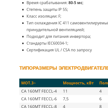
Время срабатывания:
80-5 мс
;
Степень защиты IP 55;
Класс изоляции: F;
Тип охлаждения IC 411 самовентилируемый
принудительной вентиляцией;
Подходит для питания инвертора;
Стандарты IEC60034-1;
Сертификация UL / CSA по запросу
ТИПОРАЗМЕРЫ ЭЛЕКТРОДВИГАТЕЛЕЙ
MOT.3~
Мощность, кВт
Пол
CA 160MT FECCL-4
11
4
CA 160MT FECCL-6
7,5
6
CA 160MT FECCL-8
4
8