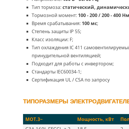
Тип тормоза:
статический, динамическ
Тормозной момент:
100 - 200 / 200 - 400 Н
Время срабатывания:
100 мс
;
Степень защиты IP 55;
Класс изоляции: F;
Тип охлаждения IC 411 самовентилируемый
принудительной вентиляцией;
Подходит для работы с инвертором;
Стандарты IEC60034-1;
Сертификация UL / CSA по запросу
ТИПОРАЗМЕРЫ ЭЛЕКТРОДВИГАТЕЛЕЙ
MOT.3~
Мощность, кВт
По
C3A 160L FECCL-a-2
18,5
2