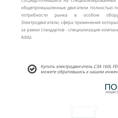
Сосредоточившись на специализированных 
общепромышленные двигатели полностью п
потребности рынка в особом оборуд
Электродвигатели, сфера применения которы
за рамки стандартов - специализация компани
Adda.
Купить электродвигатель C3A 160L FE
можете обратившись к нашим инжен
ПО
НАШИ С