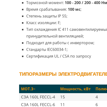
Тормозной момент:
100 - 200 / 200 - 400 Н
Время срабатывания:
100 мс
;
Степень защиты IP 55;
Класс изоляции: F;
Тип охлаждения IC 411 самовентилируемый
принудительной вентиляцией;
Подходит для работы с инвертором;
Стандарты IEC60034-1;
Сертификация UL / CSA по запросу
ТИПОРАЗМЕРЫ ЭЛЕКТРОДВИГАТЕЛЕЙ
MOT.3~
Мощность, кВт
Полю
C3A 160L FECCL-4
15
4
C3A 160L FECCL-6
11
6