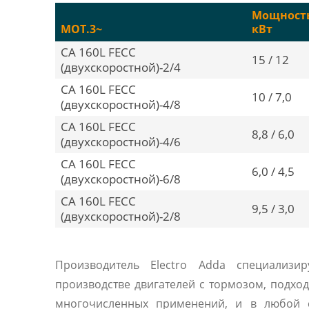
Мощност
MOT.3~
кВт
CA 160L FECC
15 / 12
(двухскоростной)-2/4
CA 160L FECC
10 / 7,0
(двухскоростной)-4/8
CA 160L FECC
8,8 / 6,0
(двухскоростной)-4/6
CA 160L FECC
6,0 / 4,5
(двухскоростной)-6/8
CA 160L FECC
9,5 / 3,0
(двухскоростной)-2/8
Производитель Electro Adda специализир
производстве двигателей с тормозом, подхо
многочисленных применений, и в любой с