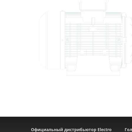
Официальный дистрибьютор Electro
Гол