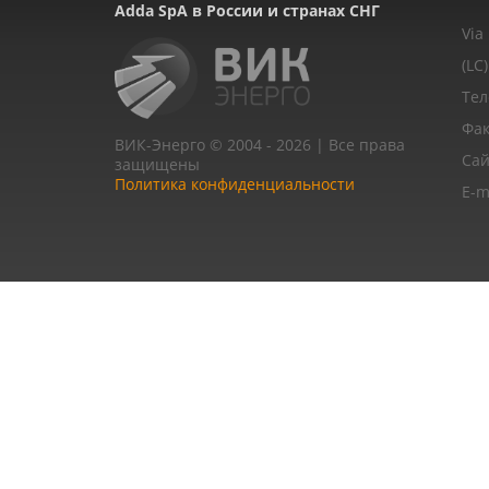
Adda SpA в России и странах СНГ
Via
(LC)
Тел
Фак
ВИК-Энерго © 2004 - 2026 | Все права
Сай
защищены
Политика конфиденциальности
E-m