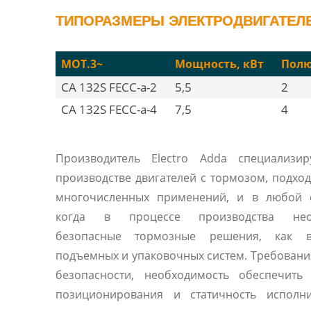
ТИПОРАЗМЕРЫ ЭЛЕКТРОДВИГАТЕЛЕЙ
MOT.3~
Мощность, кВт
Полю
CA 132S FECC-a-2
5,5
2
CA 132S FECC-a-4
7,5
4
Производитель Electro Adda специализир
производстве двигателей с тормозом, подхо
многочисленных применений, и в любой с
когда в процессе производства нео
безопасные тормозные решения, как 
подъемных и упаковочных систем. Требовани
безопасности, необходимость обеспечить 
позиционирования и статичность исполни