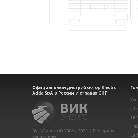
Официальный дистрибьютор Electro
Гол
Adda SpA в России и странах СНГ
Via
(LC)
Тел
Фак
ВИК-Энерго © 2004 - 2026 | Все права
Сай
защищены