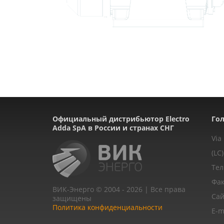
Официальный дистрибьютор Electro
Гол
Adda SpA в России и странах СНГ
Via
(LC)
Тел
Фак
ВИК-Энерго © 2004 - 2026 | Все права
Сай
защищены
Политика конфиденциальности
E-m