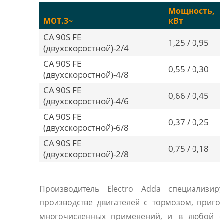
Мощность,
MOT.3~
кВт
CA 90S FE
1,25 / 0,95
(двухскоростной)-2/4
CA 90S FE
0,55 / 0,30
(двухскоростной)-4/8
CA 90S FE
0,66 / 0,45
(двухскоростной)-4/6
CA 90S FE
0,37 / 0,25
(двухскоростной)-6/8
CA 90S FE
0,75 / 0,18
(двухскоростной)-2/8
Производитель Electro Adda специализир
производстве двигателей с тормозом, приг
многочисленных применений, и в любой с