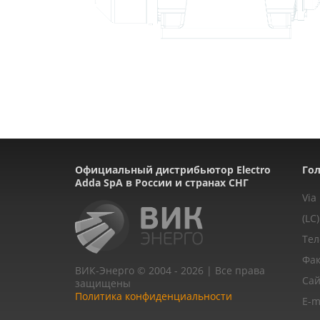
Официальный дистрибьютор Electro
Гол
Adda SpA в России и странах СНГ
Via
(LC)
Тел
Фак
ВИК-Энерго © 2004 - 2026 | Все права
Сай
защищены
Политика конфиденциальности
E-m