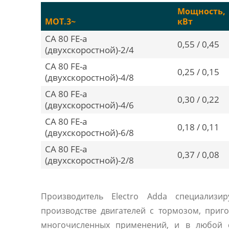
Мощность,
MOT.3~
кВт
CA 80 FE-a
0,55 / 0,45
(двухскоростной)-2/4
CA 80 FE-a
0,25 / 0,15
(двухскоростной)-4/8
CA 80 FE-a
0,30 / 0,22
(двухскоростной)-4/6
CA 80 FE-a
0,18 / 0,11
(двухскоростной)-6/8
CA 80 FE-a
0,37 / 0,08
(двухскоростной)-2/8
Производитель Electro Adda специализир
производстве двигателей с тормозом, приг
многочисленных применений, и в любой с