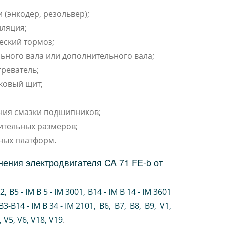
 (энкодер, резольвер);
ляция;
еский тормоз;
ьного вала или дополнительного вала;
реватель;
ковый щит;
ния смазки подшипников;
ительных размеров;
ных платформ.
ения электродвигателя CA 71 FE-b от
02
,
B5 - IM B 5 - IM 3001
,
B14 - IM B 14 - IM 3601
B3-B14 - IM B 34 - IM 2101
,
B6
,
B7
,
B8
,
B9
,
V1
,
V5
,
V6
,
V18
,
V19
.