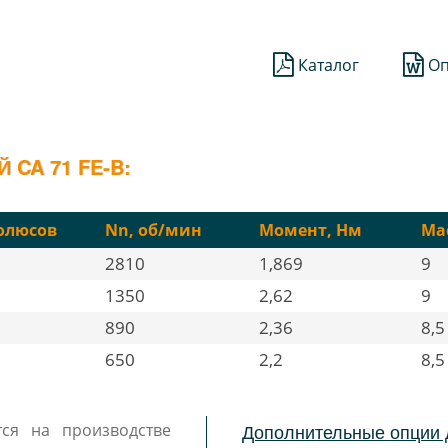
Каталог
Оп
CA 71 FE-B:
олюсов
Nn, об/мин
Момент, Нм
Мас
2810
1,869
9
1350
2,62
9
890
2,36
8,5
650
2,2
8,5
Дополнительные опции 
тся на производстве