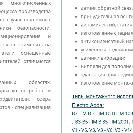
я многочисленных
датчик обратной связи
роцесса производства
принудительная венти
к в случае подъемных
динамический, статич
ики безопасности,
изготовление специал
озиционирования и
антиконденсатный наг
тавляют применять на
усиленный подшипни
гатели, оснащенные
датчики вибрации;
игателей отличаются
ниппели для пополне
адаптация присоедин
ванных областях,
изготовление монтаж
крывают потребности
Типы монтажного исполн
одвигатели, сфера
Electro Adda:
ртов - специализация
B3 - IM B 3 - IM 1001
,
IM 10
,
B3-B5 - IM B 35 - IM 2001
,
V1 - V5
,
V3
,
V3 - V6
,
V3 - V14