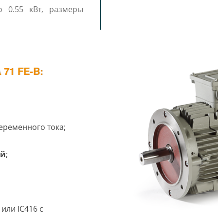
71 FE-B:
еременного тока;
ий
;
или IC416 с