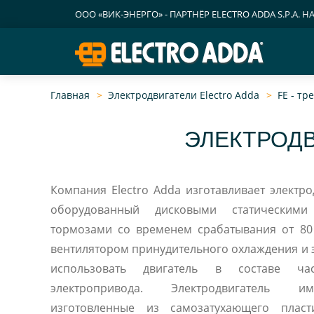
ООО «ВИК-ЭНЕРГО» - ПАРТНЁР ELECTRO ADDA S.P.A. Н
Главная
Электродвигатели Electro Adda
FE - т
ЭЛЕКТРОДВ
Компания Electro Adda изготавливает электро
оборудованный дисковыми статическим
тормозами со временем срабатывания от 80
вентилятором принудительного охлаждения и 
использовать двигатель в составе част
электропривода. Электродвигатель им
изготовленные из самозатухающего плас