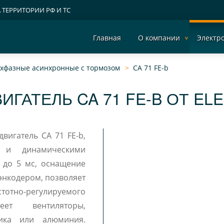
А ТЕРРИТОРИИ РФ И ТС
Главная
О компании
Электр
рехфазные асинхронные c тормозом
CA 71 FE-b
ИГАТЕЛЬ CA 71 FE-B ОТ EL
двигатель CA 71 FE-b,
и и динамическими
 до 5 мс, оснащение
энкодером, позволяет
отно-регулируемого
еет вентиляторы,
тика или алюминия.