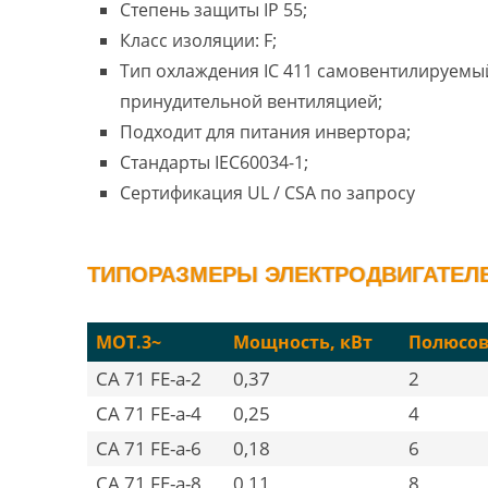
Степень защиты IP 55;
Класс изоляции: F;
Тип охлаждения IC 411 самовентилируемый
принудительной вентиляцией;
Подходит для питания инвертора;
Стандарты IEC60034-1;
Сертификация UL / CSA по запросу
ТИПОРАЗМЕРЫ ЭЛЕКТРОДВИГАТЕЛЕЙ
MOT.3~
Мощность, кВт
Полюсо
CA 71 FE-a-2
0,37
2
CA 71 FE-a-4
0,25
4
CA 71 FE-a-6
0,18
6
CA 71 FE-a-8
0,11
8