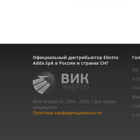
Официальный дистрибьютор Electro
Гол
Adda SpA в России и странах СНГ
Via
(LC)
Тел
Фак
ВИК-Энерго © 2004 - 2026 | Все права
Сай
защищены
Политика конфиденциальности
E-m