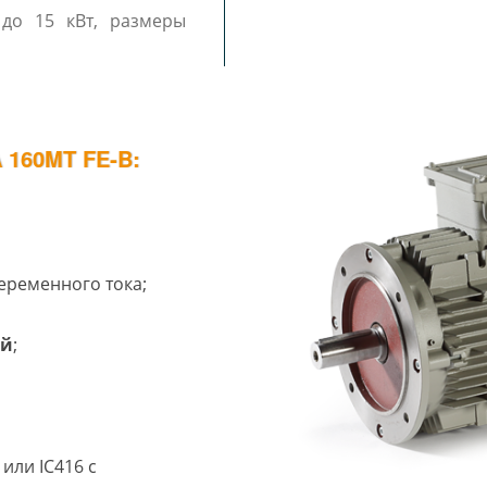
160MT FE-B:
еременного тока;
ий
;
или IC416 с