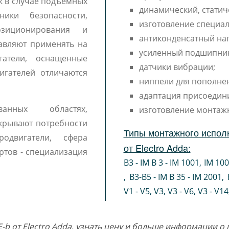
к в случае подъемных
динамический, статич
ики безопасности,
изготовление специал
озиционирования и
антиконденсатный наг
тавляют применять на
усиленный подшипни
гатели, оснащенные
датчики вибрации;
игателей отличаются
ниппели для пополне
адаптация присоедин
ванных областях,
изготовление монтаж
крывают потребности
Типы монтажного испол
одвигатели, сфера
от Electro Adda:
ртов - специализация
B3 - IM B 3 - IM 1001
,
IM 10
,
B3-B5 - IM B 35 - IM 2001
,
V1 - V5
,
V3
,
V3 - V6
,
V3 - V14
E-b от Electro Adda, узнать цену и больше информации 