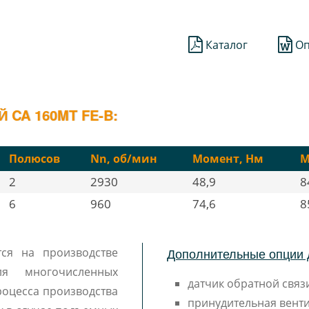
Каталог
Оп
CA 160MT FE-B:
Полюсов
Nn, об/мин
Момент, Нм
М
2
2930
48,9
8
6
960
74,6
8
Дополнительные опции 
тся на производстве
я многочисленных
датчик обратной связи
роцесса производства
принудительная венти