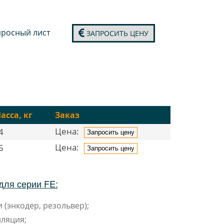
росный лист
ЗАПРОСИТЬ ЦЕНУ
асса, кг
Заказ
Цена:
4
Запросить цену
Цена:
5
Запросить цену
для серии FE:
 (энкодер, резольвер);
ляция;