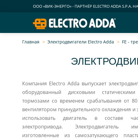
ООО «ВИК-ЭНЕРГО» - ПАРТНЁР ELECTRO ADDA S.P.A. Н
Главная
Электродвигатели Electro Adda
FE - т
ЭЛЕКТРОДВИГ
Компания Electro Adda выпускает электродвиг
оборудованный дисковыми статическим
тормозами со временем срабатывания от 80
вентилятором принудительного охлаждения и 
использовать двигатель в составе част
электропривода. Электродвигатель им
изготовленные из самозатухающего плас