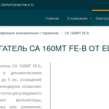
А ТЕРРИТОРИИ РФ И ТС
Главная
О компании
Электр
рехфазные асинхронные c тормозом
CA 160MT FE-b
АТЕЛЬ CA 160MT FE-B ОТ 
атель CA 160MT FE-b,
и и динамическими
 до 5 мс, оснащение
энкодером, позволяет
отно-регулируемого
еет вентиляторы,
тика или алюминия.