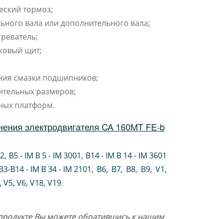
еский тормоз;
ьного вала или дополнительного вала;
реватель;
ковый щит;
ния смазки подшипников;
ительных размеров;
ных платформ.
нения электродвигателя CA 160MT FE-b
02
,
B5 - IM B 5 - IM 3001
,
B14 - IM B 14 - IM 3601
B3-B14 - IM B 34 - IM 2101
,
B6
,
B7
,
B8
,
B9
,
V1
,
V5
,
V6
,
V18
,
V19
.
о продукте Вы можете обратившись к нашим