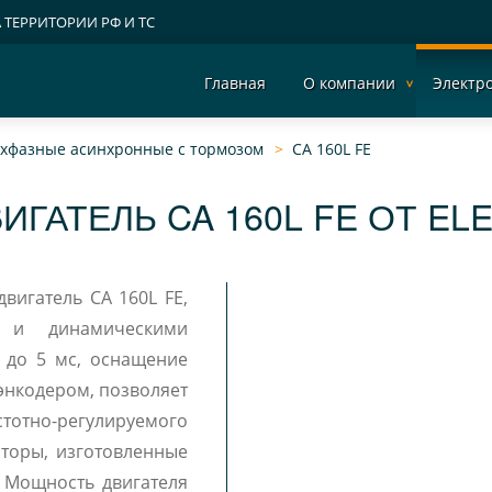
А ТЕРРИТОРИИ РФ И ТС
Главная
О компании
Электр
рехфазные асинхронные c тормозом
CA 160L FE
ИГАТЕЛЬ CA 160L FE ОТ EL
двигатель CA 160L FE,
и и динамическими
 до 5 мс, оснащение
энкодером, позволяет
отно-регулируемого
яторы, изготовленные
 Мощность двигателя