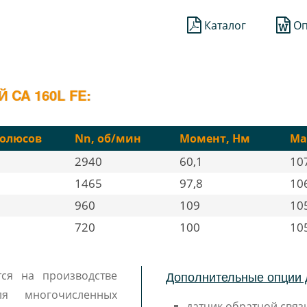
Каталог
Оп
CA 160L FE:
олюсов
Nn, об/мин
Момент, Нм
Ма
2940
60,1
10
1465
97,8
10
960
109
10
720
100
10
Дополнительные опции 
тся на производстве
я многочисленных
датчик обратной связи