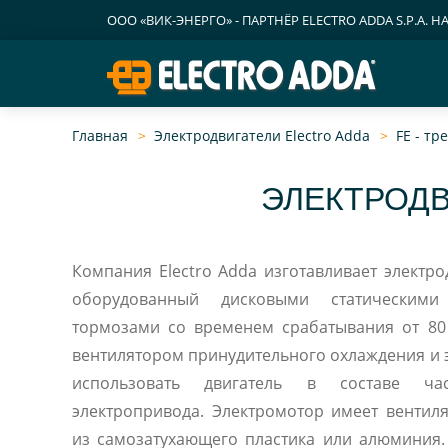
ООО «ВИК-ЭНЕРГО» - ПАРТНЁР ELECTRO ADDA S.P.A. Н
Главная
Электродвигатели Electro Adda
FE - т
ЭЛЕКТРОДВ
Компания Electro Adda изготавливает электро
оборудованный дисковыми статическим
тормозами со временем срабатывания от 80
вентилятором принудительного охлаждения и 
использовать двигатель в составе част
электропривода. Электромотор имеет вентил
из самозатухающего пластика или алюминия.