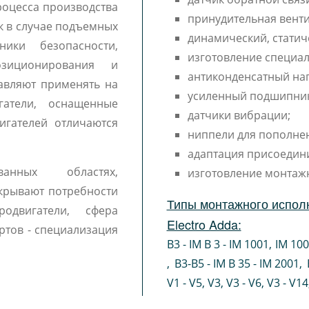
роцесса производства
принудительная венти
к в случае подъемных
динамический, статич
ики безопасности,
изготовление специал
озиционирования и
антиконденсатный наг
тавляют применять на
усиленный подшипни
гатели, оснащенные
датчики вибрации;
игателей отличаются
ниппели для пополне
адаптация присоедин
ванных областях,
изготовление монтаж
крывают потребности
Типы монтажного исполн
одвигатели, сфера
Electro Adda:
ртов - специализация
B3 - IM B 3 - IM 1001
,
IM 10
,
B3-B5 - IM B 35 - IM 2001
,
V1 - V5
,
V3
,
V3 - V6
,
V3 - V14