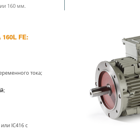
укции 160 мм.
160L FE:
еременного тока;
ий
;
или IC416 с