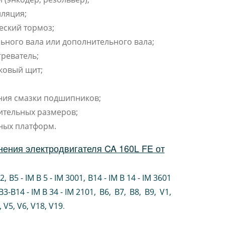
ляция;
еский тормоз;
ьного вала или дополнительного вала;
реватель;
ковый щит;
ния смазки подшипников;
ительных размеров;
ных платформ.
ения электродвигателя CA 160L FE от
02
,
B5 - IM B 5 - IM 3001
,
B14 - IM B 14 - IM 3601
B3-B14 - IM B 34 - IM 2101
,
B6
,
B7
,
B8
,
B9
,
V1
,
V5
,
V6
,
V18
,
V19
.