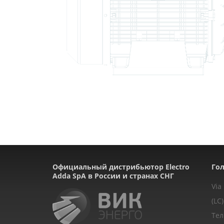
Официальный дистрибьютор Electro
Гол
Adda SpA в России и странах СНГ
Via
(LC)
Тел