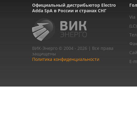
Официальный дистрибьютор Electro
Гол
Adda SpA в России и странах СНГ
Via
(LC)
Тел
Фак
ВИК-Энерго © 2004 - 2026 | Все права
Сай
защищены
Политика конфиденциальности
E-m