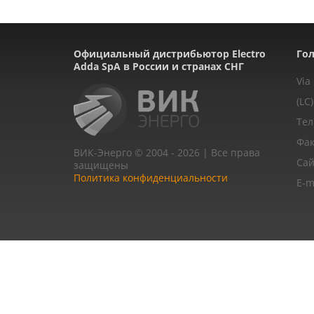
Официальный дистрибьютор Electro
Гол
Adda SpA в России и странах СНГ
Via
(LC)
Тел
Фак
ВИК-Энерго © 2004 - 2026 | Все права
Сай
защищены
Политика конфиденциальности
E-m