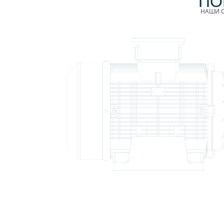
ПО
НАШИ С