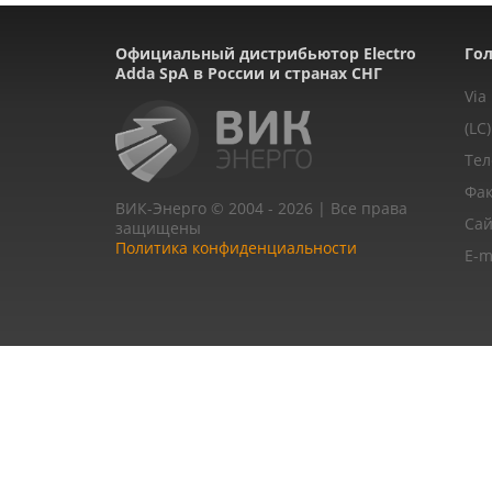
Официальный дистрибьютор Electro
Гол
Adda SpA в России и странах СНГ
Via
(LC)
Тел
Фак
ВИК-Энерго © 2004 - 2026 | Все права
Сай
защищены
Политика конфиденциальности
E-m