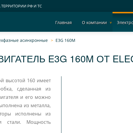
А ТЕРРИТОРИИ РФ И ТС
Главная
О компании
Электр
рехфазные асинхронные
E3G 160M
ИГАТЕЛЬ E3G 160M ОТ EL
ой высотой 160 имеет
обка, сделанная из
 его можно
ыполнена из металла,
яторы исполнены из
и стали. Мощность