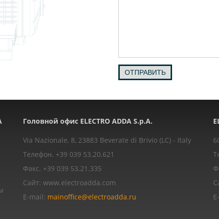
ОТПРАВИТЬ
A
Головной офис ELECTRO ADDA S.p.A.
E
Via Nazionale, 8, 23883 Beverate di Brivio (LC) - Italy
6
Телефон. +39 039 53.20.621
Т
Факс. +39 039 53.21.335
Ф
Сайт: www.electroadda.com
С
ы
E-mail:
mainoffice@electroadda.ru
E