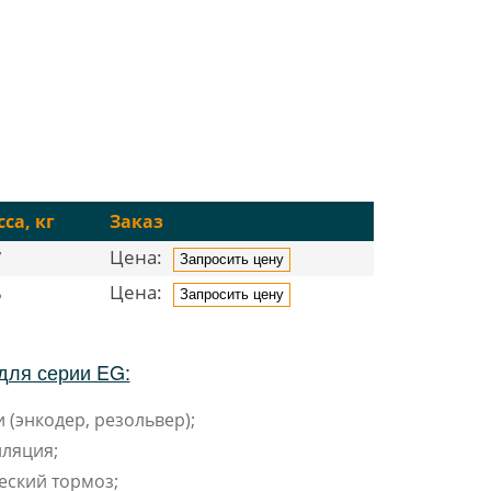
са, кг
Заказ
Цена:
7
Запросить цену
Цена:
5
Запросить цену
для серии EG:
 (энкодер, резольвер);
ляция;
еский тормоз;