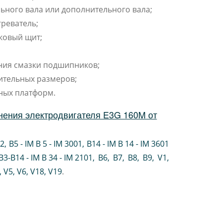
ьного вала или дополнительного вала;
реватель;
ковый щит;
ния смазки подшипников;
ительных размеров;
ных платформ.
нения электродвигателя E3G 160M от
02
,
B5 - IM B 5 - IM 3001
,
B14 - IM B 14 - IM 3601
B3-B14 - IM B 34 - IM 2101
,
B6
,
B7
,
B8
,
B9
,
V1
,
V5
,
V6
,
V18
,
V19
.