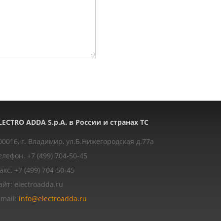
LECTRO ADDA S.p.A. в России и странах ТС
00016, г. Владимир, ул.Б.Нижегородская д.77a
елефон. +7 (499) 704-50-45
акс. +7 (499) 704-50-45
айт: electroadda.ru
-mail:
info@electroadda.ru