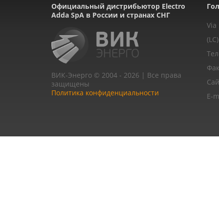
Официальный дистрибьютор Electro
Гол
Adda SpA в России и странах СНГ
Via
(LC)
Тел
Фак
ВИК-Энерго © 2004 - 2026 | Все права
Сай
защищены
Политика конфиденциальности
E-m