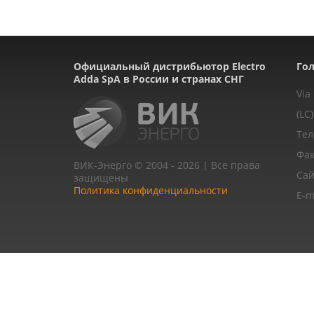
Официальный дистрибьютор Electro
Гол
Adda SpA в России и странах СНГ
Via
(LC)
Тел
Фак
ВИК-Энерго © 2004 - 2026 | Все права
Сай
защищены
Политика конфиденциальности
E-m