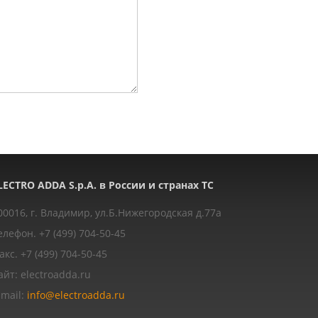
LECTRO ADDA S.p.A. в России и странах ТС
00016, г. Владимир, ул.Б.Нижегородская д.77a
елефон. +7 (499) 704-50-45
акс. +7 (499) 704-50-45
айт: electroadda.ru
-mail:
info@electroadda.ru