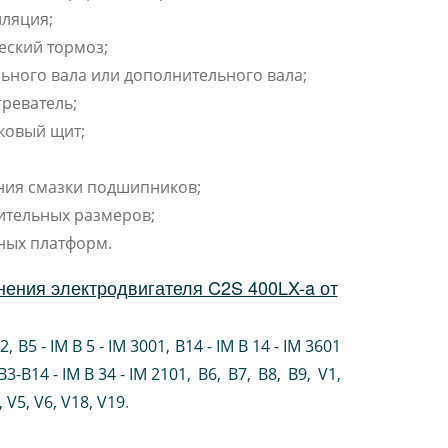
ляция;
еский тормоз;
ьного вала или дополнительного вала;
реватель;
ковый щит;
ния смазки подшипников;
ительных размеров;
ных платформ.
ения электродвигателя C2S 400LX-a от
02
,
B5 - IM B 5 - IM 3001
,
B14 - IM B 14 - IM 3601
B3-B14 - IM B 34 - IM 2101
,
B6
,
B7
,
B8
,
B9
,
V1
,
V5
,
V6
,
V18
,
V19
.