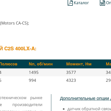
Каталог
Оп
(Motors CA-CS);
C2S 400LX-A:
Полюсов
Nn, об/мин
Момент, Нм
Ма
4
1495
3577
34
6
994
4323
29
Дополнительные опции 
техническом рынке
 производители
датчик обратной связи