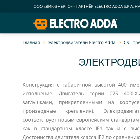
ООО «ВИК-ЭНЕРГО» - ПАРТНЁР ELECTRO ADDA S.P.A. Н
Главная
Электродвигатели Electro Adda
CS - т
ЭЛЕКТРОДВИ
Конструкция c габаритной высотой 400 имеет сварное стальное
исполнение. Двигатель серии C2S 400LX-a обычно снабжен
заглушками, прикрепленными на корпус
производные крепления). Электродвиг
соответствует новым европейским стандартам
как в стандартном классе IE1 так и с выс
Достоинства двигателя класса IE2 по сравнению 