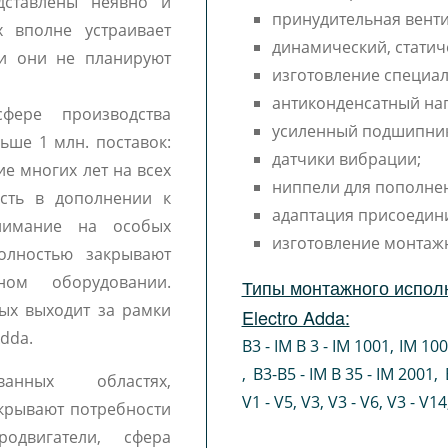
дставлены неявно и
принудительная венти
 вполне устраивает
динамический, статич
 и они не планируют
изготовление специал
антиконденсатный наг
фере производства
усиленный подшипни
льше 1 млн. поставок:
датчики вибрации;
ие многих лет на всех
ниппели для пополне
ость в дополнении к
адаптация присоедин
внимание на особых
изготовление монтаж
олностью закрывают
ном оборудовании.
Типы монтажного исполн
рых выходит за рамки
Electro Adda:
dda.
B3 - IM B 3 - IM 1001
,
IM 10
,
B3-B5 - IM B 35 - IM 2001
,
ванных областях,
V1 - V5
,
V3
,
V3 - V6
,
V3 - V14
крывают потребности
одвигатели, сфера