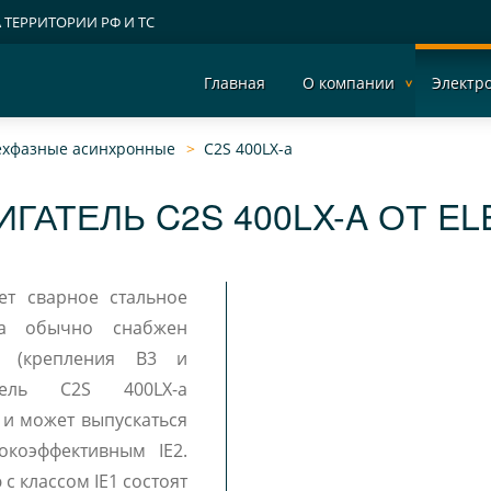
А ТЕРРИТОРИИ РФ И ТС
Главная
О компании
Электр
рехфазные асинхронные
C2S 400LX-a
ГАТЕЛЬ C2S 400LX-A ОТ E
е (крепления B3 и
атель C2S 400LX-a
 и может выпускаться
окоэффективным IE2.
с классом IE1 состоят