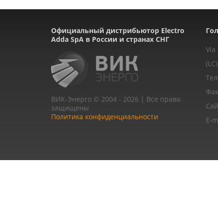
Официальный дистрибьютор Electro
Гол
Adda SpA в России и странах СНГ
Via
(LC)
Тел
Фак
ВИК-Энерго © 2004 - 2026 | Все права
Сай
защищены
Политика конфиденциальности
E-m