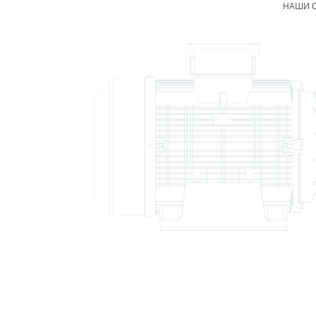
НАШИ С