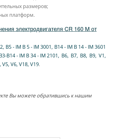
ительных размеров;
ных платформ.
нения электродвигателя CR 160 M от
02
,
B5 - IM B 5 - IM 3001
,
B14 - IM B 14 - IM 3601
B3-B14 - IM B 34 - IM 2101
,
B6
,
B7
,
B8
,
B9
,
V1
,
V5
,
V6
,
V18
,
V19
.
дукте Вы можете обратившись к нашим