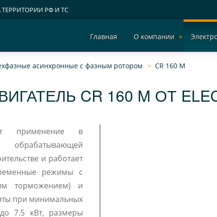
А ТЕРРИТОРИИ РФ И ТС
Главная
О компании
Электр
рехфазные асинхронные c фазным ротором
CR 160 M
ВИГАТЕЛЬ CR 160 M ОТ ELE
ит применение в
, обрабатывающей
тве и работает
временные режимы с
ким торможением) и
нты при минимальных
до 7.5 кВт, размеры