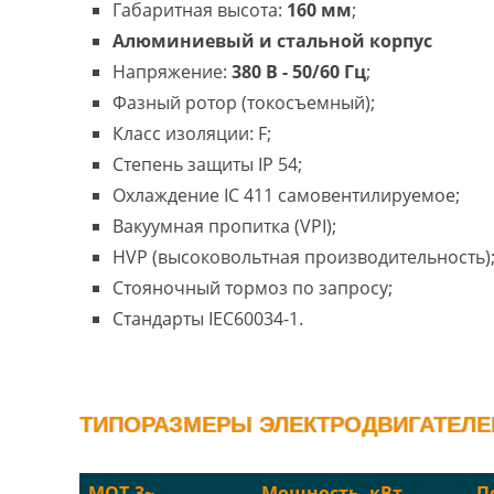
Габаритная высота:
160 мм
;
Алюминиевый и стальной корпус
Напряжение:
380 В - 50/60 Гц
;
Фазный ротор (токосъемный);
Класс изоляции: F;
Степень защиты IP 54;
Охлаждение IC 411 самовентилируемое;
Вакуумная пропитка (VPI);
HVP (высоковольтная производительность)
Стояночный тормоз по запросу;
Стандарты IEC60034-1.
ТИПОРАЗМЕРЫ ЭЛЕКТРОДВИГАТЕЛЕЙ
MOT.3~
Мощность, кВт
П