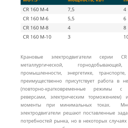
CR 160 M-4
7,5
4
CR 160 M-6
5,5
6
CR 160 M-8
4
8
CR 160 M-10
3
1
Крановые электродвигатели серии C
металлургической, горнодобывающей
промышленности, энергетике, транспорте,
преимущественно присутствует работа в н
(повторно-кратковременные режимы с 
реверсами, электрическим торможением) 
моменты при минимальных токах. Мног
электродвигатели решают поставленные зад
потребностей рынка, но в некоторых случая