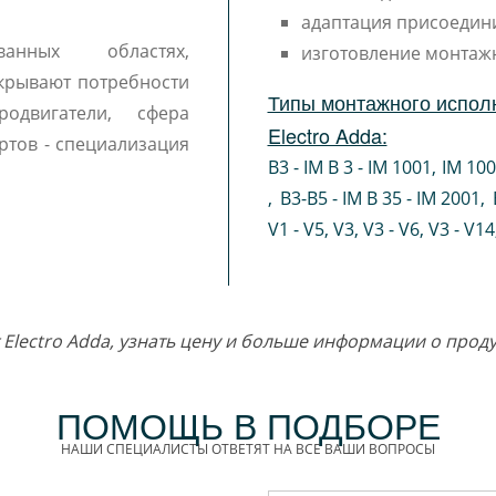
адаптация присоедин
ванных областях,
изготовление монтаж
крывают потребности
Типы монтажного испол
одвигатели, сфера
Electro Adda:
ртов - специализация
B3 - IM B 3 - IM 1001
,
IM 10
,
B3-B5 - IM B 35 - IM 2001
,
V1 - V5
,
V3
,
V3 - V6
,
V3 - V14
т Electro Adda, узнать цену и больше информации о про
ПОМОЩЬ В ПОДБОРЕ
НАШИ СПЕЦИАЛИСТЫ ОТВЕТЯТ НА ВСЕ ВАШИ ВОПРОСЫ