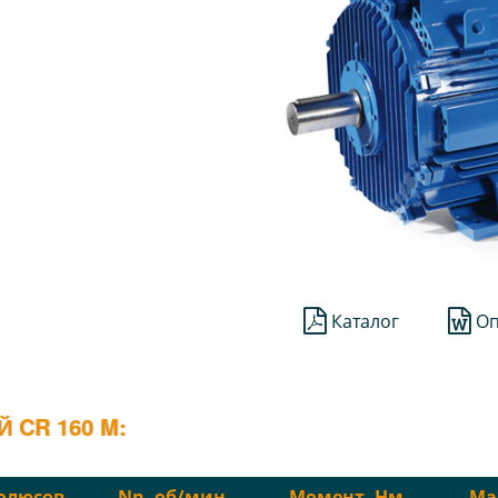
;
Каталог
Оп
 CR 160 M:
олюсов
Nn, об/мин
Момент, Нм
Мас