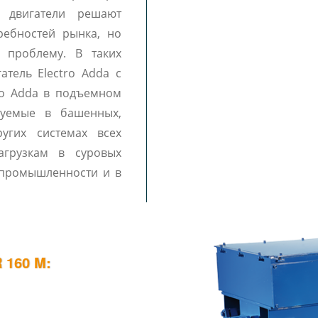
гатели решают
ребностей рынка, но
 проблему. В таких
атель Electro Adda с
ro Adda в подъемном
ьзуемые в башенных,
угих системах всех
агрузкам в суровых
й промышленности и в
160 M: