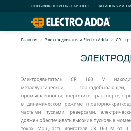
ООО «ВИК-ЭНЕРГО» - ПАРТНЁР ELECTRO ADDA S.P.A. Н
Главная
Электродвигатели Electro Adda
CR - т
ЭЛЕКТРОД
Электродвигатель CR 160 M наход
металлургической, горнодобывающей
промышленности, энергетике, транспорте, строительс
в динамическом режиме (повторно-кратко
частыми пусками, реверсами, электричес
должен обеспечивать высокие пусковые моме
токах. Мощность двигателя CR 160 M от 3 