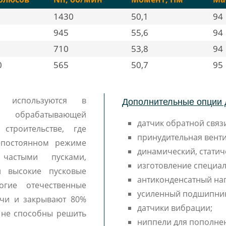
1430
50,1
94
945
55,6
94
710
53,8
94
0
565
50,7
95
Дополнительные опции 
R используются в
, обрабатывающей
датчик обратной связи
 строительстве, где
принудительная венти
епостоянном режиме
динамический, статич
частыми пусками,
изготовление специал
и высокие пусковые
антиконденсатный наг
ие отечественные
усиленный подшипни
ачи и закрывают 80%
датчики вибрации;
х не способны решить
ниппели для пополне