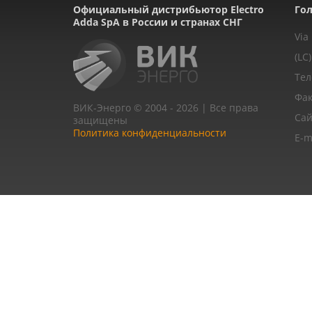
Официальный дистрибьютор Electro
Гол
Adda SpA в России и странах СНГ
Via
(LC)
Тел
Фак
ВИК-Энерго © 2004 - 2026 | Все права
Сай
защищены
Политика конфиденциальности
E-m